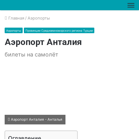
М
Главная
/
Аэропорты
Аэропорты
Провинции Средиземноморского региона Турции
Аэропорт Анталия
билеты на самолёт
Аэропорт Анталия - Анталья
Оглавление