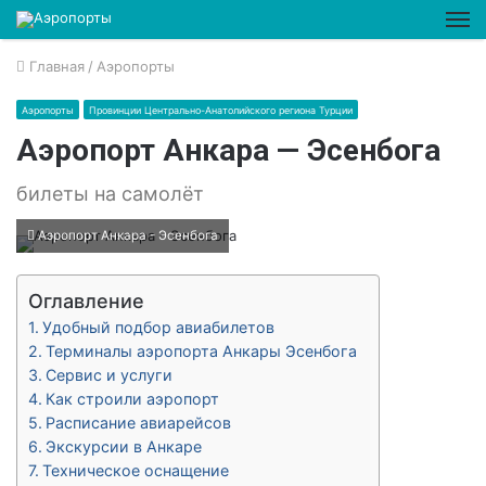
М
Главная
/
Аэропорты
Аэропорты
Провинции Центрально-Анатолийского региона Турции
Аэропорт Анкара — Эсенбога
билеты на самолёт
Аэропорт Анкара - Эсенбога
Оглавление
Удобный подбор авиабилетов
Терминалы аэропорта Анкары Эсенбога
Сервис и услуги
Как строили аэропорт
Расписание авиарейсов
Экскурсии в Анкаре
Техническое оснащение