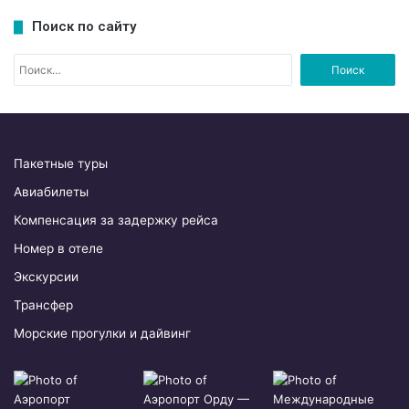
Поиск по сайту
Н
а
й
т
и
:
Пакетные туры
Авиабилеты
Компенсация за задержку рейса
Номер в отеле
Экскурсии
Трансфер
Морские прогулки и дайвинг