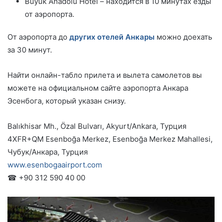
Büyük Anadolu Hotel – находится в 10 минутах езды
от аэропорта.
От аэропорта до
других отелей Анкары
можно доехать
за 30 минут.
Найти онлайн-табло прилета и вылета самолетов вы
можете на официальном сайте аэропорта Анкара
Эсенбога, который указан снизу.
Balıkhisar Mh., Özal Bulvarı, Akyurt/Ankara, Турция
4XFR+QM Esenboğa Merkez, Esenboğa Merkez Mahallesi,
Чубук/Анкара, Турция
www.esenbogaairport.com
☎ +90 312 590 40 00