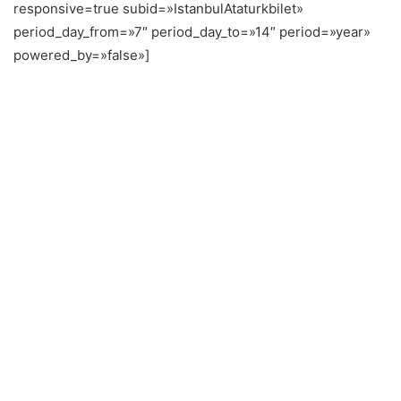
responsive=true subid=»IstanbulAtaturkbilet»
period_day_from=»7″ period_day_to=»14″ period=»year»
powered_by=»false»]