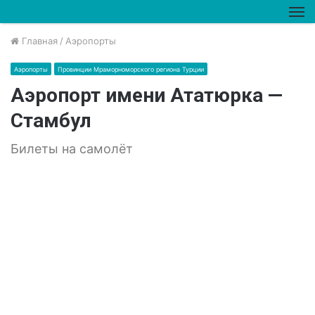
М
Главная
/
Аэропорты
Аэропорты
Провинции Мраморноморского региона Турции
Аэропорт имени Ататюрка —
Стамбул
Билеты на самолёт