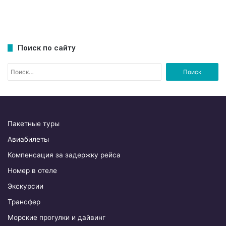
Поиск по сайту
Н
а
й
т
и
:
Пакетные туры
Авиабилеты
Компенсация за задержку рейса
Номер в отеле
Экскурсии
Трансфер
Морские прогулки и дайвинг