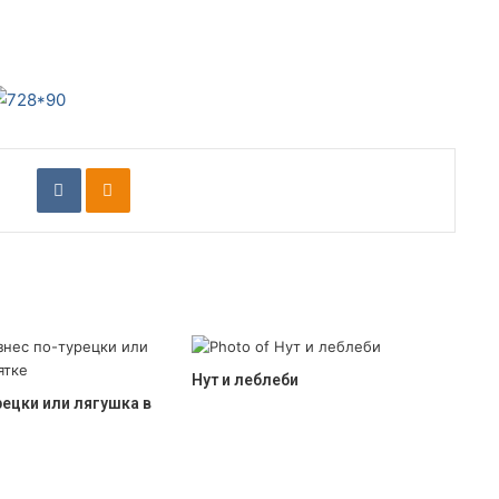
VKontakte
Odnoklassniki
Нут и леблеби
рецки или лягушка в