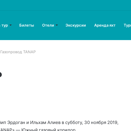
 тур
Билеты
Отели
Экскурсии
Аренда яхт
Тур
Газопровод TANAP
P
п Эрдоган и Ильхам Алиев в субботу, 30 ноября 2019,
«TANAP» — Южный газовый коридор.