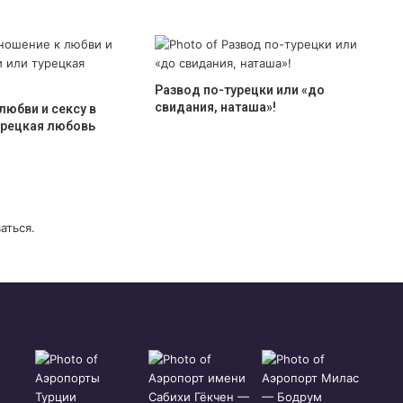
Развод по-турецки или «до
свидания, наташа»!
любви и сексу в
урецкая любовь
аться
.