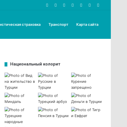
YouTube
vk.com
Odnoklassniki
Telegram
RSS
Вход
Поиск
по
истическая страховка
Транспорт
Карта сайта
Национальный колорит