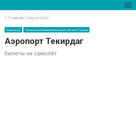
М
Главная
/
Аэропорты
Аэропорты
Провинции Мраморноморского региона Турции
Аэропорт Текирдаг
билеты на самолёт