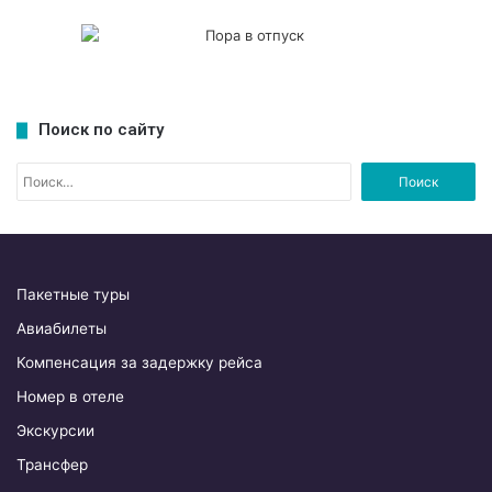
Поиск по сайту
Н
а
й
т
и
:
Пакетные туры
Авиабилеты
Компенсация за задержку рейса
Номер в отеле
Экскурсии
Трансфер