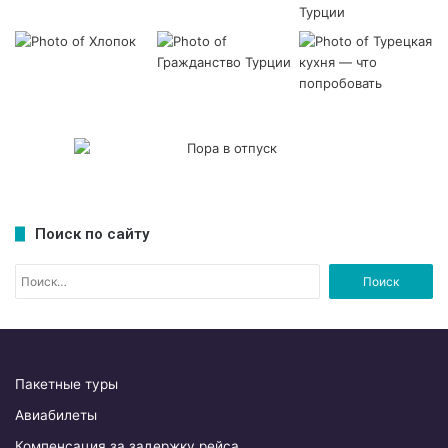
Поиск по сайту
Н
а
й
т
и
:
Пакетные туры
Авиабилеты
Компенсация за задержку рейса