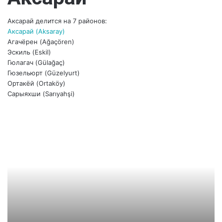
Аксарай делится на 7 районов:
Аксарай (Aksaray)
Агачёрен (Ağaçören)
Эскиль (Eskil)
Гюлагач (Gülağaç)
Гюзельюрт (Güzelyurt)
Ортакёй (Ortaköy)
Сарыяхши (Sarıyahşi)
А
к
с
а
р
а
й