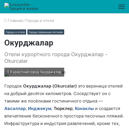
М
Главная
/
Города и отели
Города и отели
Города провинции Анталия
Окурджалар
Отели курортного города Окурджалар -
Okurcalar
Курортный город Окурджалар
Городок
Окурджалар (Okurcalar)
это вереница отелей
на добрый десяток километров. Соседствует он с
такими же посёлками гостиничного отдыха —
Авсаллар
,
Инджекум
,
Тюрклер
,
Конаклы
и создается
впечатление бесконечного простора песочных пляжей.
Инфраструктура и индустрия развлечений, кроме тех,