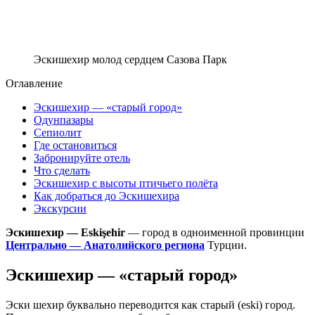
Эскишехир молод сердцем Сазова Парк
Оглавление
Эскишехир — «старый город»
Одунпазары
Сепиолит
Где остановиться
Забронируйте отель
Что cделать
Эскишехир с высоты птичьего полёта
Как добраться до Эскишехира
Экскурсии
Эскишехир — Eskişehir
— город в одноименной провинции
Центрально — Анатолийского региона
Турции.
Эскишехир — «старый город»
Эски шехир буквально переводится как старый (eski) город.