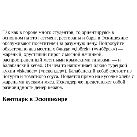
Так как в городе много студентов, то,ориентируясь в
основном на этот сегмент, рестораны и бары в Эскишехире
обслуживают посетителей за разумную цену. Попробуйте
обязательно два местных блюда: «çibörek» («чибёрек») —
жареный, хрустящий пирог с мясной начинкой,
распространенный местными крымскими татарами — и
Балабанский кебаб. Он чем-то напоминает блюдо турецкой
кухни «iskender» («искендер»). Балабанский кебаб состоит из
йогурта и томатного соуса. Подаётся прямо на кусочке хлеба с
жареными кусками мяса. Искендер же представляет собой
разновидность дёнер-кебаба.
Кентпарк в Эскишехире