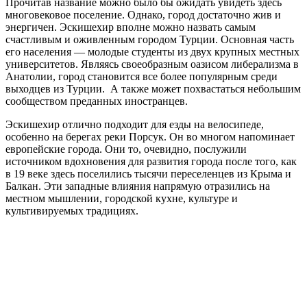
Прочитав название можно было бы ожидать увидеть здесь
многовековое поселение. Однако, город достаточно жив и
энергичен. Эскишехир вполне можно назвать самым
счастливым и оживленным городом Турции. Основная часть
его населения — молодые студенты из двух крупных местных
университетов. Являясь своеобразным оазисом либерализма в
Анатолии, город становится все более популярным среди
выходцев из Турции. А также может похвастаться небольшим
сообществом преданных иностранцев.
Эскишехир отлично подходит для езды на велосипеде,
особенно на берегах реки Порсук. Он во многом напоминает
европейские города. Они то, очевидно, послужили
источником вдохновения для развития города после того, как
в 19 веке здесь поселились тысячи переселенцев из Крыма и
Балкан. Эти западные влияния напрямую отразились на
местном мышлении, городской кухне, культуре и
культивируемых традициях.