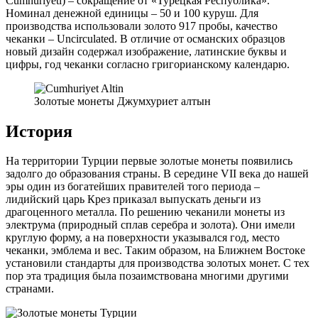
Cumhuriyeti) – сокращение от «Турецкая Республика».
Номинал денежной единицы – 50 и 100 куруш. Для
производства использовали золото 917 пробы, качество
чеканки – Uncirculated. В отличие от османских образцов
новый дизайн содержал изображение, латинские буквы и
цифры, год чеканки согласно григорианскому календарю.
Золотые монеты Джумхуриет алтын
История
На территории Турции первые золотые монеты появились
задолго до образования страны. В середине VII века до нашей
эры один из богатейших правителей того периода –
лидийский царь Крез приказал выпускать деньги из
драгоценного металла. По решению чеканили монеты из
электрума (природный сплав серебра и золота). Они имели
круглую форму, а на поверхности указывался год, место
чеканки, эмблема и вес. Таким образом, на Ближнем Востоке
установили стандарты для производства золотых монет. С тех
пор эта традиция была позаимствована многими другими
странами.