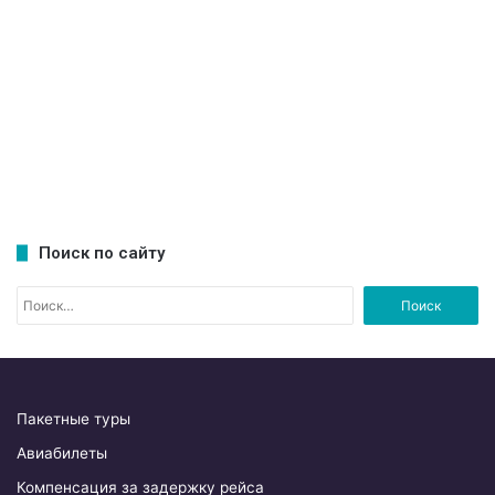
Поиск по сайту
Н
а
й
т
и
:
Пакетные туры
Авиабилеты
Компенсация за задержку рейса