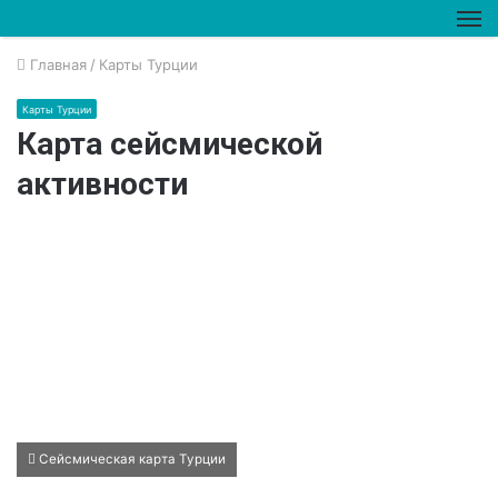
М
Главная
/
Карты Турции
Карты Турции
Карта сейсмической
активности
Сейсмическая карта Турции