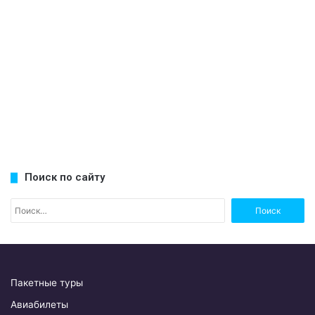
Поиск по сайту
Н
а
й
т
и
:
Пакетные туры
Авиабилеты